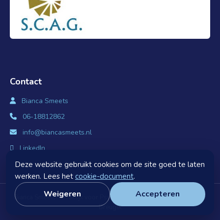
Contact
Bianca Smeets
06-18812862
info@biancasmeets.nl
LinkedIn
Deze website gebruikt cookies om de site goed te laten
werken. Lees het
cookie-document
.
Weigeren
Accepteren
Bianca Smeets – Praktijk voor Psychologie en Counselling – Son en
Breugel